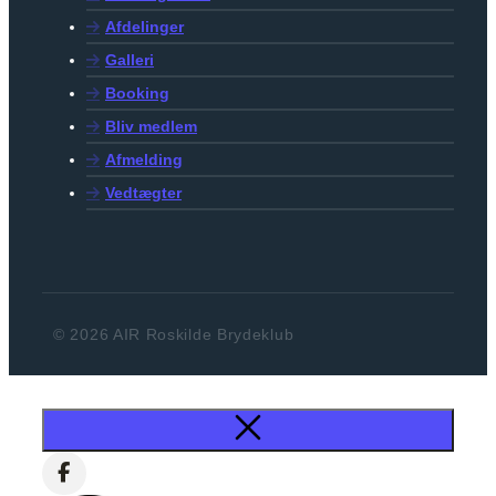
Afdelinger
Galleri
Booking
Bliv medlem
Afmelding
Vedtægter
© 2026 AIR Roskilde Brydeklub