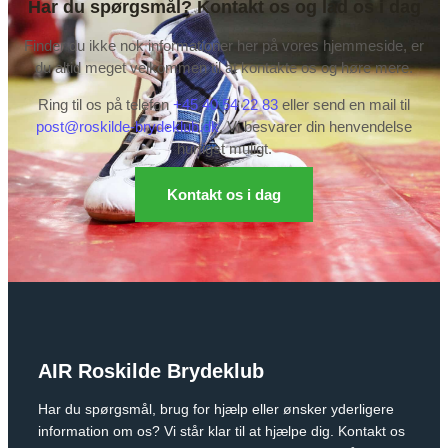
Har du spørgsmål? Kontakt os og lad os i dag
Finder du ikke nok informationer her på vores hjemmeside, er
du altid meget velkommen til at kontakte os og høre mere.
Ring til os på telefon
+45 40 54 22 83
eller send en mail til
post@roskilde-brydeklub.dk
. Vi besvarer din henvendelse
hurtigst muligt.
Kontakt os i dag
AIR Roskilde Brydeklub
Har du spørgsmål, brug for hjælp eller ønsker yderligere
information om os? Vi står klar til at hjælpe dig. Kontakt os