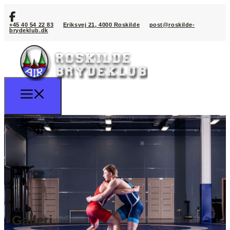
+45 40 54 22 83
Eriksvej 21, 4000 Roskilde
post@roskilde-
brydeklub.dk
Galleri