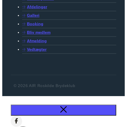
Afdelinger
Galleri
Booking
Bliv medlem
Afmelding
Vedtægter
© 2026 AIR Roskilde Brydeklub