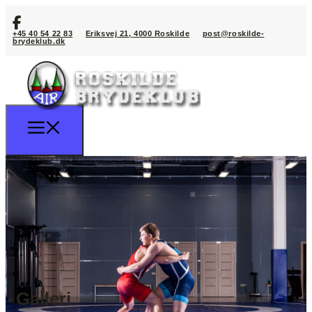
+45 40 54 22 83
Eriksvej 21, 4000 Roskilde
post@roskilde-
brydeklub.dk
Galleri