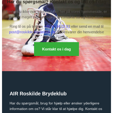
Har du spørgsmål? Kontakt os og lad os i dag
Finder du ikke nok informationer her på vores hjemmeside, er
du altid meget velkommen til at kontakte os og høre mere.
Ring til os på telefon
+45 40 54 22 83
eller send en mail til
post@roskilde-brydeklub.dk
. Vi besvarer din henvendelse
hurtigst muligt.
Kontakt os i dag
AIR Roskilde Brydeklub
Har du spørgsmål, brug for hjælp eller ønsker yderligere
information om os? Vi står klar til at hjælpe dig. Kontakt os