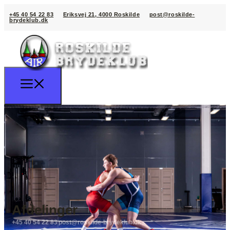
+45 40 54 22 83
Eriksvej 21, 4000 Roskilde
post@roskilde-
brydeklub.dk
Afdelinger
+45 40 54 22 83
post@roskilde-brydeklub.dk