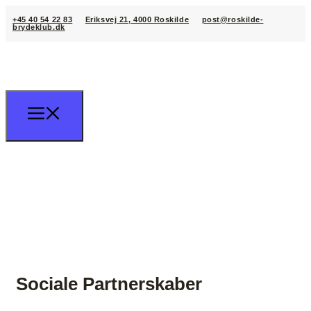
+45 40 54 22 83
Eriksvej 21, 4000 Roskilde
post@roskilde-
brydeklub.dk
Sociale Partnerskaber
+45 40 54 22 83
post@roskilde-brydeklub.dk