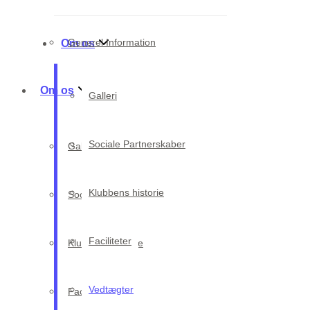
Generel Information
Om os
Om os
Galleri
Sociale Partnerskaber
Galleri
Klubbens historie
Sociale Partnerskaber
Faciliteter
Klubbens historie
Vedtægter
Faciliteter