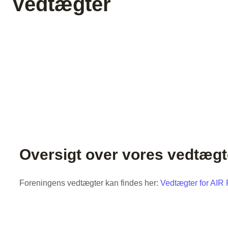
Vedtægter
+45 40 54 22 83
post@roskilde-brydeklub.dk
Oversigt over vores vedtægt
Foreningens vedtægter kan findes her:
Vedtægter for AIR