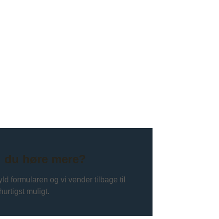
l du høre mere?
ld formularen og vi vender tilbage til
hurtigst muligt.