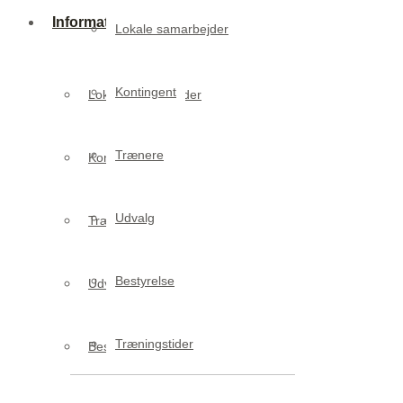
Informationer
Lokale samarbejder
Kontingent
Lokale samarbejder
Trænere
Kontingent
Udvalg
Trænere
Bestyrelse
Udvalg
Træningstider
Bestyrelse