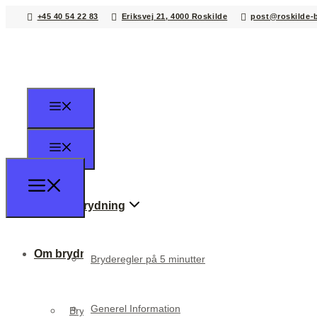
+45 40 54 22 83
Eriksvej 21, 4000 Roskilde
post@roskilde-
Om brydning
Om brydning
Bryderegler på 5 minutter
Generel Information
Bryderegler på 5 minutter