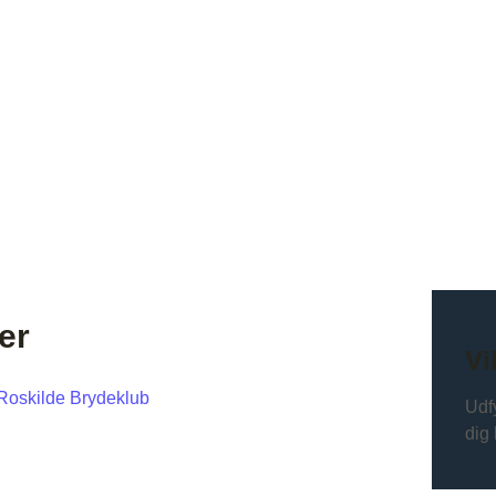
er
Vi
 Roskilde Brydeklub
Udfy
dig 