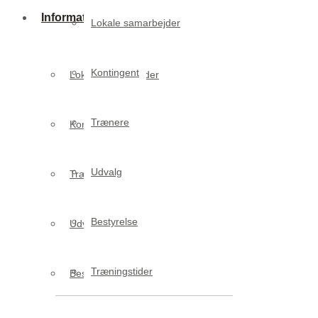
Informationer
Lokale samarbejder
Kontingent
Lokale samarbejder
Trænere
Kontingent
Udvalg
Trænere
Bestyrelse
Udvalg
Træningstider
Bestyrelse