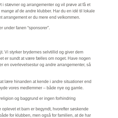
t i stævner og arrangementer og vil prøve at få et
t. mange af de andre klubber. Har du en idé til lokale
dant arrangement er du mere end velkommen.
er under fanen “sponsorer”.
Vi styrker brydernes selvtillid og giver dem
det er sundt at være fælles om noget. Have nogen
lder en overlevelsestur og andre arrangementer, så
gt at lære hinanden at kende i andre situationer end
 tilbyde vores medlemmer – både nye og gamle.
religion og baggrund er ingen forhindring
ge oplevet et barn er begyndt, hvorefter søskende
 både for klubben, men også for familien, at de har