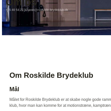
Om os
+45 40 54 22 83
post@roskilde-brydeklub.dk
Om Roskilde Brydeklub
Mål
Målet for Roskilde Brydeklub er at skabe nogle gode rammer
klub, hvor man kan komme for at motionstræne, kamptræne e