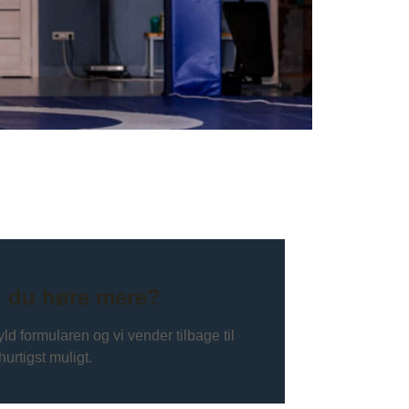
l du høre mere?
ld formularen og vi vender tilbage til
hurtigst muligt.