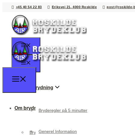
+45 40 54 22 83
Eriksvej 21, 4000 Roskilde
post@roskilde-
Om brydning
Om brydning
Bryderegler på 5 minutter
Generel Information
Bryderegler på 5 minutter