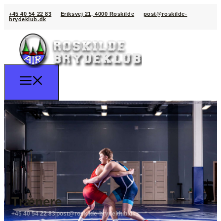
+45 40 54 22 83
Eriksvej 21, 4000 Roskilde
post@roskilde-
brydeklub.dk
Trænere
+45 40 54 22 83
post@roskilde-brydeklub.dk